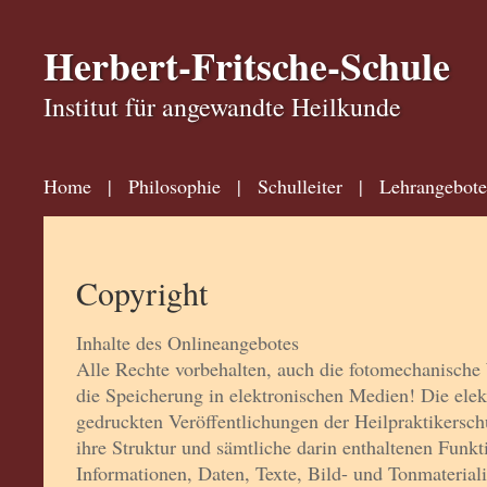
Herbert-Fritsche-Schule
Institut für angewandte Heilkunde
Home
|
Philosophie
|
Schulleiter
|
Lehrangebote
Copyright
Inhalte des Onlineangebotes
Alle Rechte vorbehalten, auch die fotomechanisch
die Speicherung in elektronischen Medien! Die ele
gedruckten Veröffentlichungen der Heilpraktikersch
ihre Struktur und sämtliche darin enthaltenen Funkti
Informationen, Daten, Texte, Bild- und Tonmateriali